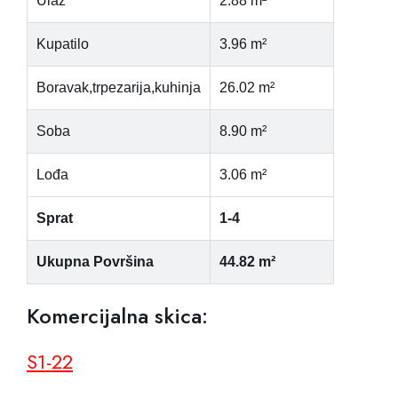
Ulaz
2.88 m²
Kupatilo
3.96 m²
Boravak,trpezarija,kuhinja
26.02 m²
Soba
8.90 m²
Lođa
3.06 m²
Sprat
1-4
Ukupna Površina
44.82 m²
Komercijalna skica:
S1-22