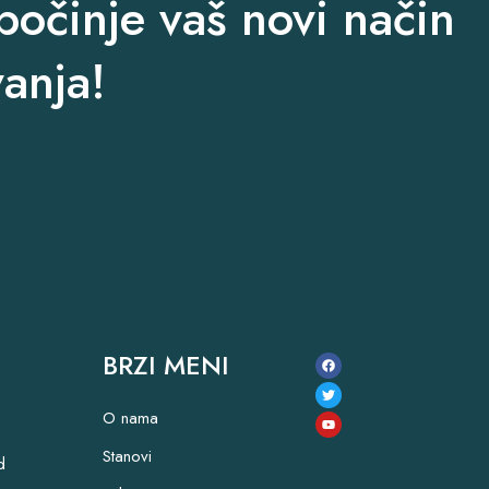
očinje vaš novi način
vanja!
BRZI MENI
O nama
Stanovi
d