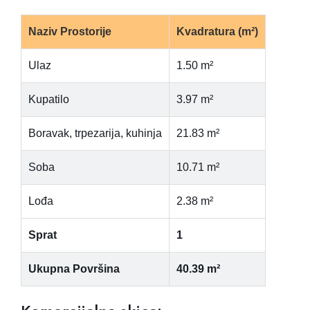
Naziv Prostorije
Kvadratura (m²)
Ulaz
1.50 m²
Kupatilo
3.97 m²
Boravak, trpezarija, kuhinja
21.83 m²
Soba
10.71 m²
Lođa
2.38 m²
Sprat
1
Ukupna Površina
40.39 m²