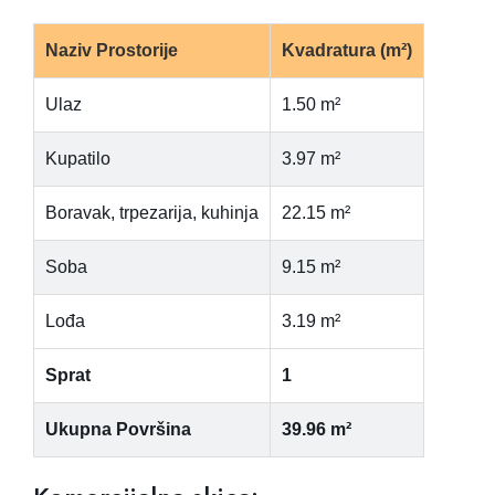
Naziv Prostorije
Kvadratura (m²)
Ulaz
1.50 m²
Kupatilo
3.97 m²
Boravak, trpezarija, kuhinja
22.15 m²
Soba
9.15 m²
Lođa
3.19 m²
Sprat
1
Ukupna Površina
39.96 m²