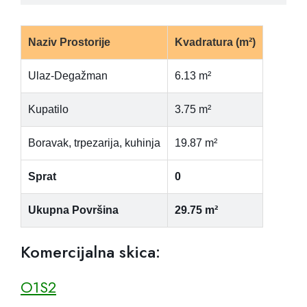
Naziv Prostorije
Kvadratura (m²)
Ulaz-Degažman
6.13 m²
Kupatilo
3.75 m²
Boravak, trpezarija, kuhinja
19.87 m²
Sprat
0
Ukupna Površina
29.75 m²
Komercijalna skica:
O1S2