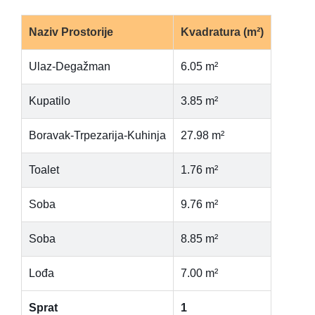
Naziv Prostorije
Kvadratura (m²)
Ulaz-Degažman
6.05 m²
Kupatilo
3.85 m²
Boravak-Trpezarija-Kuhinja
27.98 m²
Toalet
1.76 m²
Soba
9.76 m²
Soba
8.85 m²
Lođa
7.00 m²
Sprat
1