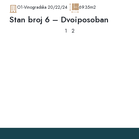
O1-Vinogradska 20/22/24
69.35m2
Stan broj 6 – Dvoiposoban
1
2