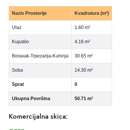
Naziv Prostorije
Kvadratura (m²)
Ulaz
1.60 m²
Kupatilo
4.16 m²
Boravak-Trpezarija-Kuhinja
30.65 m²
Soba
14.30 m²
Sprat
0
Ukupna Površina
50.71 m²
Komercijalna skica: